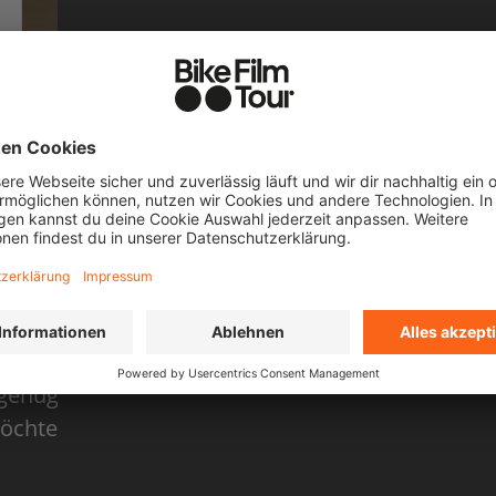
NSIGH
Bonusmaterial zur Tour
 Fahrradfilme mögen lang sein, aber manchmal 
 genug! Wenn du mehr über unsere Filme und Pr
chtest, findest du hier auf dieser Seite alles, w
musst!