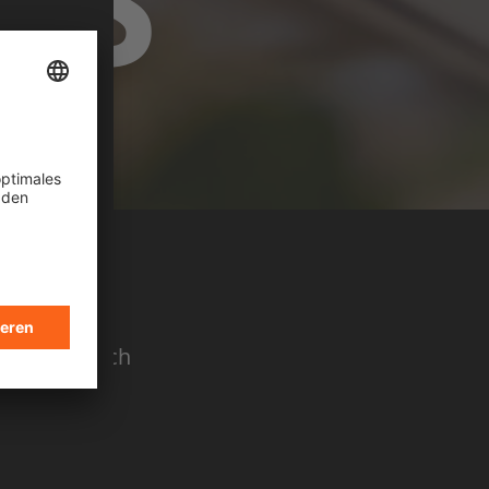
TS
sind sie noch
otagonisten
as du wissen