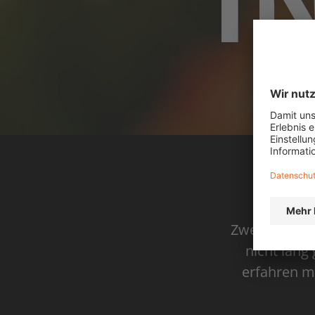
I
Zwei Stunden
nicht lang
erfahren mö