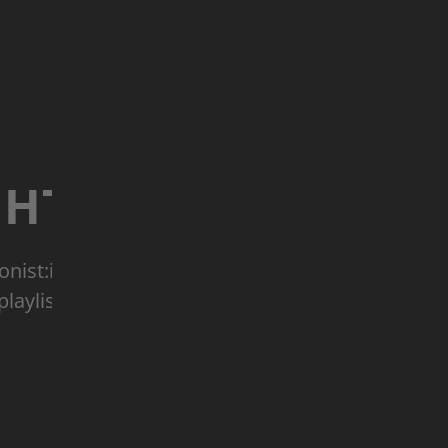
CHT
onist:innen
laylist)