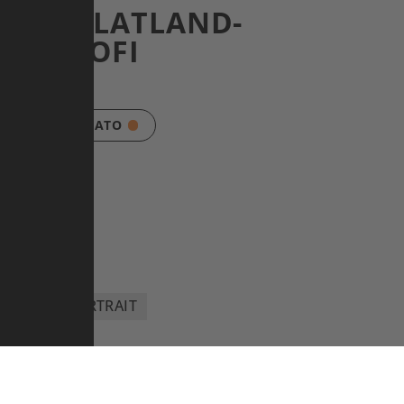
ATO: FLATLAND-
MX-PROFI
R ZU OMARI CATO
PORTRAIT
YCLISTIN JANA