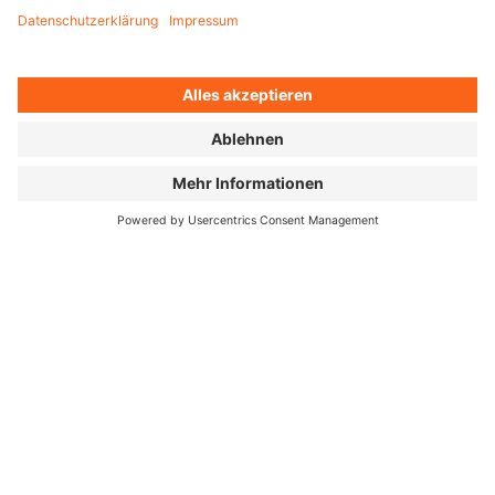
Deutschland deine alten Reifen und Schläuche aller
Marken mit.
WIR SAMMELN EIN
Auf der Veranstaltung wird eine Recycling-Box
aufgestellt. Bitte gib dort dein Material kostenlos ab.