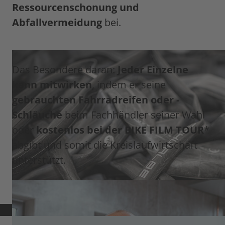
Ressourcenschonung und
Abfallvermeidung
bei.
Das Besondere daran:
Jeder Einzelne
kann mitwirken
, indem er seine
gebrauchten Fahrradreifen oder -
Schläuche
beim Fachhändler seiner Wahl
oder
kostenlos bei der BIKE FILM TOUR
*
abgibt und somit die Kreislaufwirtschaft
unterstützt.