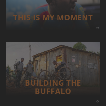
THIS IS MY MOMENT
©
BUILDING THE
BUFFALO
©