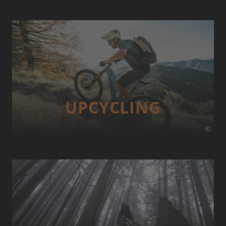
UP­CYCLING
©