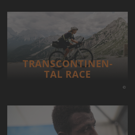
TRANS­CONTI­NEN­
TAL RACE
©