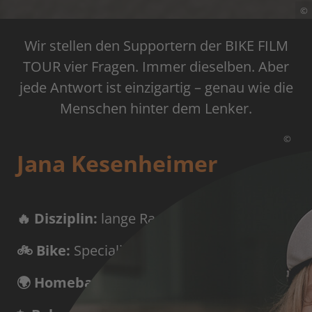
©
Wir stellen den Supportern der BIKE FILM
TOUR vier Fragen. Immer dieselben. Aber
jede Antwort ist einzigartig – genau wie die
Menschen hinter dem Lenker.
©
Jana Kesenheimer
🔥 Disziplin:
lange Radfahren (all road)
🚲 Bike:
Specialized Aethos mit SRAM Red
🌍 Homebase:
Innsbruck