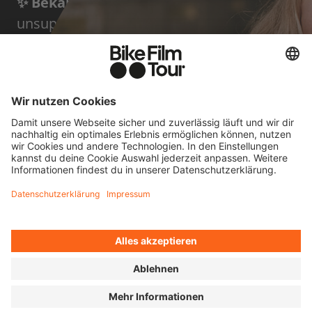
✨ Bekannt durch:
die Teilnahme an vielen
unsupported Ultra-Radrennen, und die ein
oder andere Dokumentation darüber von
Stephan Wieser
KURZ GEFRAGT: 4
FRAGEN AN JANA
Radfahren bedeutet für
mich...